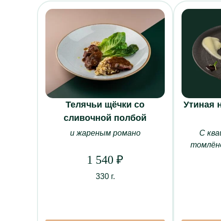
Телячьи щёчки со
Утиная 
сливочной полбой
и жареным романо
С ква
О НАС
томлёно
О ресторане
1 540
₽
Банкеты
330 г.
Наши залы
Корпоративно
Система лоял