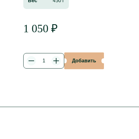
Вес
450 г
1 050
₽
Добавить
Уменьшить
Увеличить