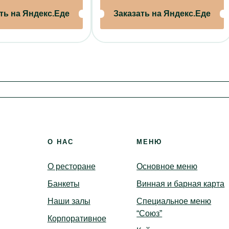
Торты на заказ
Поминки
Зал 
ть на Яндекс.Еде
Заказать на Яндекс.Еде
Крестины
Каби
Корпоративы
Библ
Детские праздники
Вер
Доставка
Бронирование
О НАС
МЕНЮ
О ресторане
Основное меню
Банкеты
Винная и барная карта
Наши залы
Специальное меню
“Союз”
Корпоративное