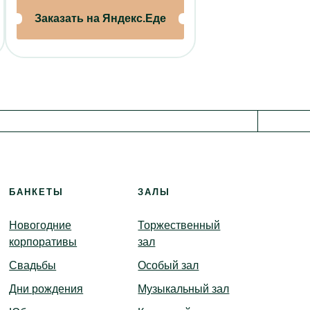
«Союз 2.0»
Заказать на Яндекс.Еде
нет
иотека
анда
БАНКЕТЫ
ЗАЛЫ
Новогодние
Торжественный
корпоративы
зал
Свадьбы
Особый зал
Дни рождения
Музыкальный зал