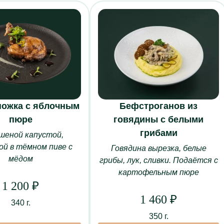
ножка с яблочным
Бефстроганов из
пюре
говядины с белыми
грибами
шеной капустой,
МЕНЮ
БАНКЕТЫ
ЗАЛ
й в тёмном пиве с
Говядина вырезка, белые
Основное меню
Новогодние корпоративы
Торж
мёдом
грибы, лук, сливки. Подаётся с
Винная и барная карта
Свадьбы
Особ
картофельным пюре
1 200
₽
Специальное меню “Союз”
Дни рождения
Музы
1 460
₽
е питание
Кейтеринг
Юбилеи
Ками
340 г.
ьности
Кулинария
Свидания
Зал 
350 г.