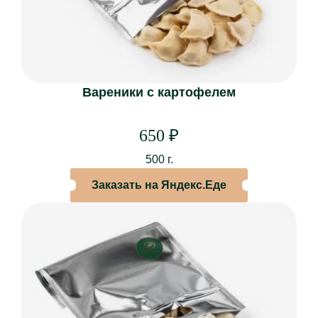
Вареники с картофелем
Доставка
Бронирование
650
₽
О НАС
500 г.
О ресторане
Заказать на Яндекс.Еде
Банкеты
Наши залы
Корпоративное питание
Система лояльности
Отзывы
Контакты