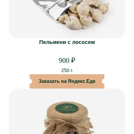
МЕНЮ
Основное меню
Винная и барная карта
Специальное меню “Союз”
Пельмени с лососем
Кейтеринг
Кулинария
Торты на заказ
900
₽
250 г.
БАНКЕТЫ
Заказать на Яндекс.Еде
Новогодние корпоративы
Свадьбы
Дни рождения
Юбилеи
Свидания
Поминки