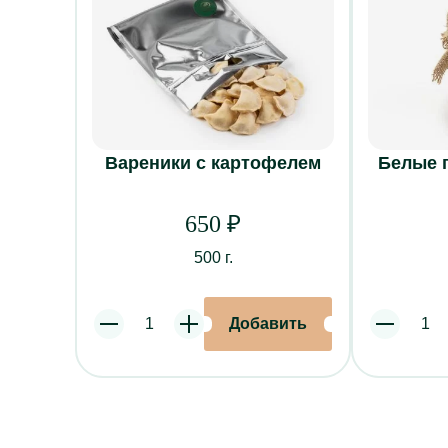
Вареники с картофелем
Белые 
О НАС
650
₽
О ресторане
500 г.
Банкеты
Наши залы
Корпоративно
Добавить
Увеличить
Уменьшить
Увел
Система лоял
Отзывы
Контакты