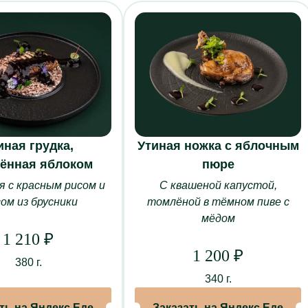
иная грудка,
Утиная ножка с яблочным
ённая яблоком
пюре
МЕНЮ
БАНКЕТЫ
ЗАЛ
 с красным рисом и
С квашеной капустой,
сом из брусники
томлёной в тёмном пиве с
Основное меню
Новогодние корпоративы
Торж
мёдом
Винная и барная карта
Свадьбы
Особ
1 210
₽
Специальное меню “Союз”
Дни рождения
Музы
1 200
₽
380 г.
е питание
Кейтеринг
Юбилеи
Ками
340 г.
ьности
Кулинария
Свидания
Зал 
Торты на заказ
Поминки
Зал 
ть на Яндекс.Еде
Заказать на Яндекс.Еде