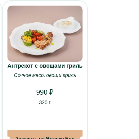
Антрекот с овощами гриль
Сочное мясо, овощи гриль
Ы
990
₽
ественный зал
ый зал
320 г.
кальный зал
нный зал
«Союз»
«Союз 2.0»
Заказать на Яндекс.Еде