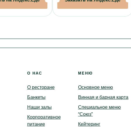
Крестины
Каби
Корпоративы
Библ
Детские праздники
Вер
Доставка
Бронирование
О НАС
МЕНЮ
О ресторане
Основное меню
Банкеты
Винная и барная карта
Наши залы
Специальное меню
“Союз”
Корпоративное
питание
Кейтеринг