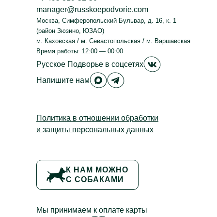
manager@russkoepodvorie.com
Москва
,
Симферопольский Бульвар, д. 16, к. 1
(район Зюзино, ЮЗАО)
м. Каховская / м. Севастопольская / м. Варшавская
Время работы: 12:00 — 00:00
Русское Подвор
Русское Подворье
в соцсетях
Русское Подворье в Max
Русское Подворье в Tele
Напишите нам
Политика в отношении обработки
и защиты персональных данных
К НАМ МОЖНО
С СОБАКАМИ
Мы принимаем к оплате карты