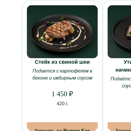
Стейк из свиной шеи
Ут
начин
Подается с картофелем в
О НАС
беконе и имбирным соусом
Подаётся
соу
О ресторане
1 450
₽
Банкеты
420 г.
Наши залы
Корпоративно
Система лоял
Отзывы
Заказать на Яндекс.Еде
Заказа