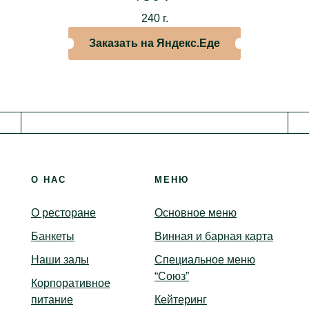
Библиотека
240 г.
Веранда
Заказать на Яндекс.Еде
О НАС
МЕНЮ
О ресторане
Основное меню
Банкеты
Винная и барная карта
Наши залы
Специальное меню
“Союз”
Корпоративное
питание
Кейтеринг