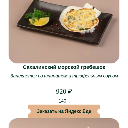
Сахалинский морской гребешок
Запекается со шпинатом и трюфельным соусом
Доставка
Бронирование
920
₽
О НАС
140 г.
О ресторане
Заказать на Яндекс.Еде
Банкеты
Наши залы
Корпоративное питание