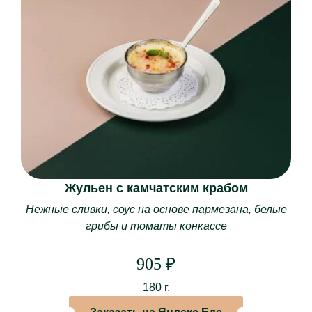
Система лояльности
Отзывы
Контакты
МЕНЮ
Основное меню
Винная и барная карта
Специальное меню “Союз”
Кейтеринг
Жульен с камчатским крабом
Кулинария
Нежные сливки, соус на основе пармезана, белые
Торты на заказ
грибы и томаты конкассе
БАНКЕТЫ
905
₽
Новогодние корпоративы
180 г.
Свадьбы