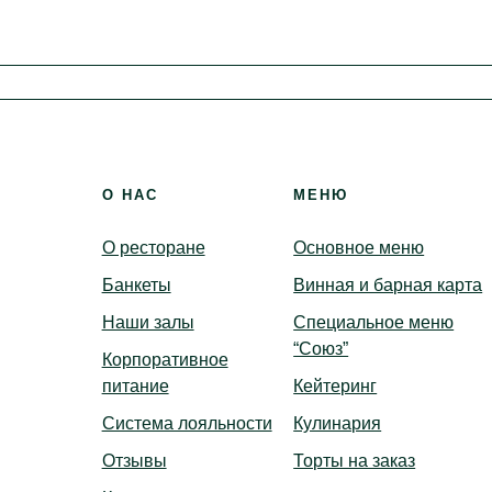
Корпоративы
Библ
Детские праздники
Вер
Доставка
Бронирование
О НАС
МЕНЮ
О ресторане
Основное меню
Банкеты
Винная и барная карта
Наши залы
Специальное меню
“Союз”
Корпоративное
питание
Кейтеринг
Система лояльности
Кулинария
Отзывы
Торты на заказ