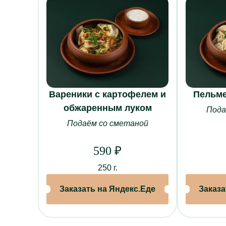
Вареники с картофелем и
Пельме
обжаренным луком
Пода
О НАС
Подаём со сметаной
О ресторане
Банкеты
590
₽
Наши залы
250 г.
Корпоративно
Заказать на Яндекс.Еде
Заказа
Система лоял
Отзывы
Контакты