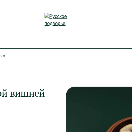
ром
ой вишней