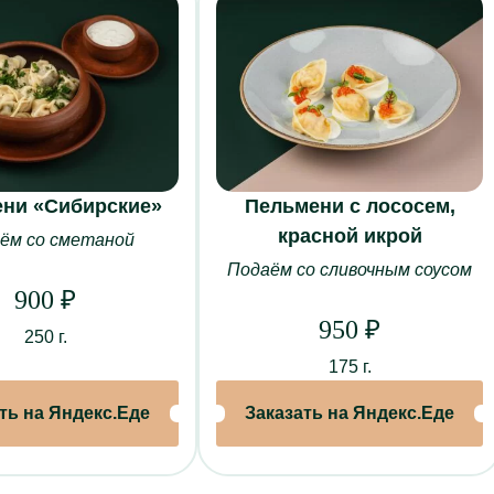
ни «Сибирские»
Пельмени с лососем,
красной икрой
ём со сметаной
МЕНЮ
БАНКЕТЫ
ЗАЛ
Подаём со сливочным соусом
Основное меню
Новогодние корпоративы
Торж
900
₽
Винная и барная карта
Свадьбы
Особ
950
₽
250 г.
Специальное меню “Союз”
Дни рождения
Музы
175 г.
е питание
Кейтеринг
Юбилеи
Ками
ть на Яндекс.Еде
Заказать на Яндекс.Еде
ьности
Кулинария
Свидания
Зал 
Торты на заказ
Поминки
Зал 
Крестины
Каби