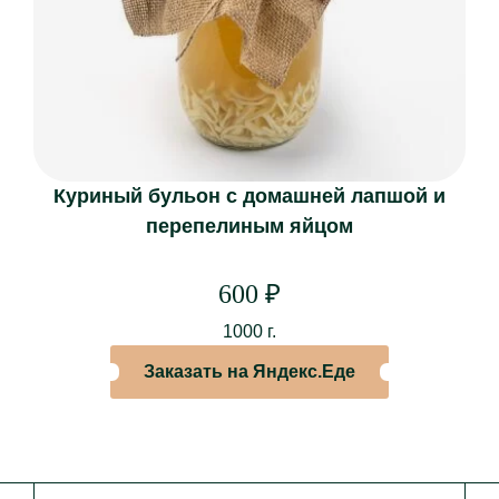
Крестины
Корпоративы
Детские праздники
ЗАЛЫ
Торжественный зал
Куриный бульон с домашней лапшой и
Особый зал
перепелиным яйцом
Музыкальный зал
Каминный зал
600
₽
Зал «Союз»
1000 г.
Зал «Союз 2.0»
Заказать на Яндекс.Еде
Кабинет
Библиотека
Веранда