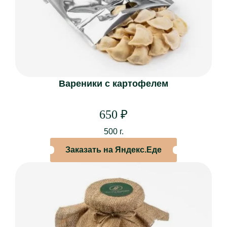
МЕНЮ
Основное меню
Винная и барная карта
Специальное меню “Союз”
Вареники с картофелем
Кейтеринг
Кулинария
Торты на заказ
650
₽
500 г.
БАНКЕТЫ
Заказать на Яндекс.Еде
Новогодние корпоративы
Свадьбы
Дни рождения
Юбилеи
Свидания
Поминки