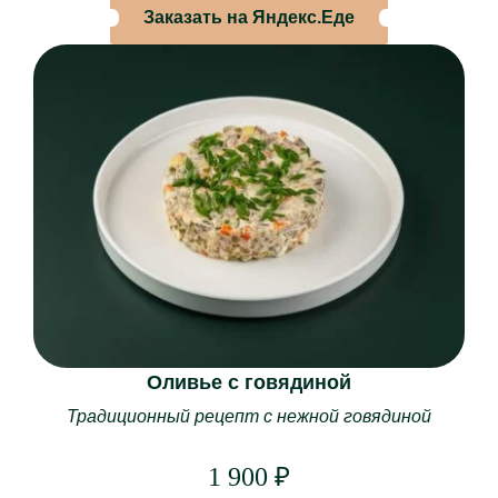
Заказать на Яндекс.Еде
Доставка
Бронирование
О НАС
О ресторане
Банкеты
Наши залы
Корпоративное питание
Система лояльности
Отзывы
Оливье с говядиной
Контакты
Традиционный рецепт с нежной говядиной
МЕНЮ
1 900
₽
Основное меню