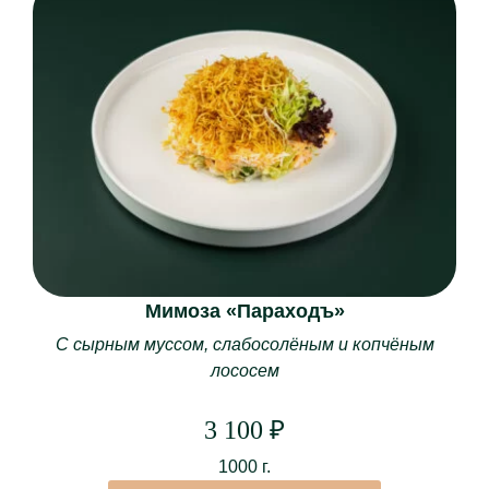
Мимоза «Параходъ»
С сырным муссом, слабосолёным и копчёным
лососем
3 100
₽
1000 г.