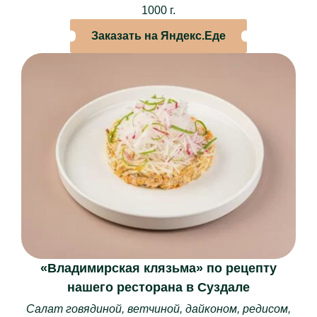
1000 г.
Винная и барная карта
Заказать на Яндекс.Еде
Специальное меню “Союз”
Кейтеринг
Кулинария
Торты на заказ
БАНКЕТЫ
Новогодние корпоративы
Свадьбы
Дни рождения
Юбилеи
Свидания
Поминки
«Владимирская клязьма» по рецепту
Крестины
нашего ресторана в Суздале
Корпоративы
Салат говядиной, ветчиной, дайконом, редисом,
Детские праздники