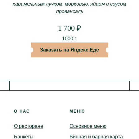
карамельным лучком, морковью, яйцом и соусом
провансаль
ЗАЛЫ
1 700
₽
Торжественный зал
Особый зал
1000 г.
Музыкальный зал
Заказать на Яндекс.Еде
Каминный зал
Зал «Союз»
Зал «Союз 2.0»
Кабинет
Библиотека
Веранда
О НАС
МЕНЮ
О ресторане
Основное меню
Банкеты
Винная и барная карта