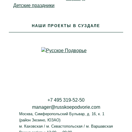
Дни рождения
Детские праздники
Юбилеи
Свидания
НАШИ ПРОЕКТЫ В СУЗДАЛЕ
Поминки
Крестины
Корпоративы
Детские праздники
ЗАЛЫ
Торжественный зал
Особый зал
Музыкальный зал
+7 495 319-52-50
Каминный зал
manager@russkoepodvorie.com
Зал «Союз»
Москва
,
Симферопольский Бульвар, д. 16, к. 1
Зал «Союз 2.0»
(район Зюзино, ЮЗАО)
м. Каховская / м. Севастопольская / м. Варшавская
Кабинет