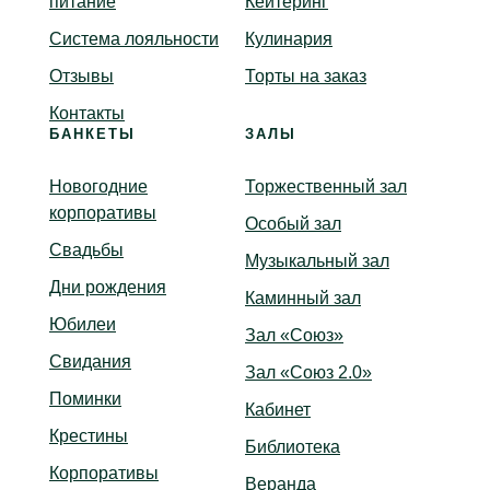
питание
Кейтеринг
Корпоративное питание
Система лояльности
Система лояльности
Кулинария
Отзывы
Отзывы
Торты на заказ
Контакты
Контакты
БАНКЕТЫ
ЗАЛЫ
МЕНЮ
Новогодние
Торжественный зал
Основное меню
корпоративы
Особый зал
Винная и барная карта
Свадьбы
Специальное меню “Союз”
Музыкальный зал
Кейтеринг
Дни рождения
Каминный зал
Кулинария
Юбилеи
Зал «Союз»
Торты на заказ
Свидания
Зал «Союз 2.0»
Поминки
БАНКЕТЫ
Кабинет
Крестины
Библиотека
Новогодние корпоративы
Корпоративы
Свадьбы
Веранда