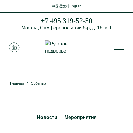
中国语文科
English
+7 495 319-52-50
Москва,
Симферопольский б-р,
д. 16, к. 1
Смотреть корзину
Закрыть
Главная
/
События
Акции
Записи в блоге
Новости
Мероприятия