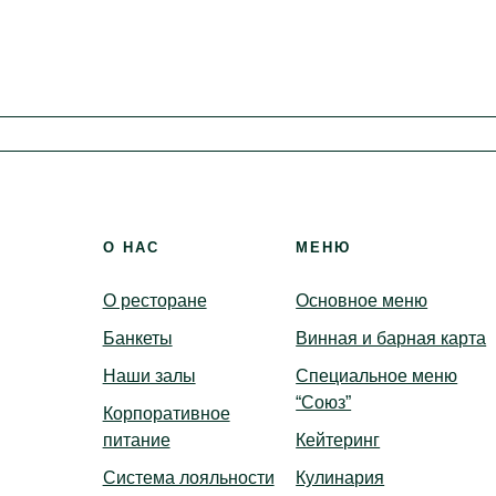
Крестины
Каби
Корпоративы
Библ
Детские праздники
Вер
Доставка
Бронирование
О НАС
МЕНЮ
О ресторане
Основное меню
Банкеты
Винная и барная карта
Наши залы
Специальное меню
“Союз”
Корпоративное
питание
Кейтеринг
Система лояльности
Кулинария