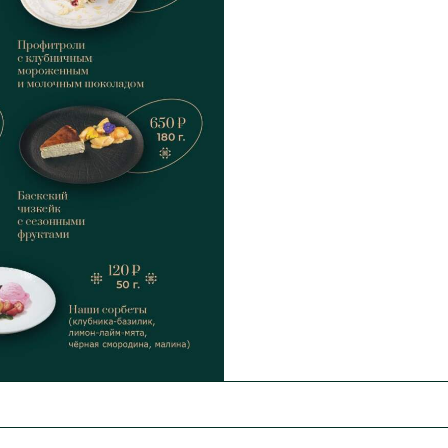
МЕНЮ
БАНКЕТЫ
ЗАЛ
Основное меню
Новогодние корпоративы
Торж
Винная и барная карта
Свадьбы
Особ
Специальное меню “Союз”
Дни рождения
Музы
е питание
Кейтеринг
Юбилеи
Ками
ьности
Кулинария
Свидания
Зал 
Торты на заказ
Поминки
Зал 