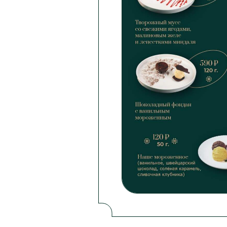
О НАС
О ресторане
Банкеты
Наши залы
Корпоративно
Система лоял
Отзывы